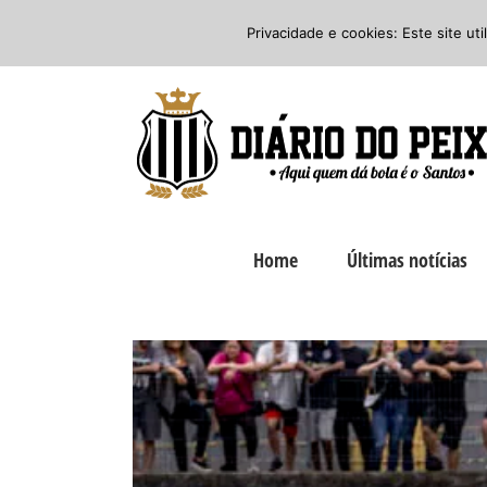
Ir
Twitter
Facebook
Instagram
Privacidade e cookies: Este site ut
para
o
conteúdo
Home
Últimas notícias