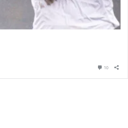
Comentári
10