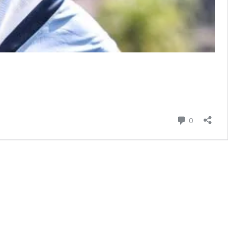
Comentári
0