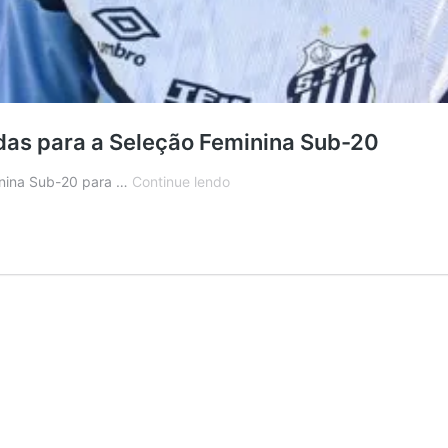
das para a Seleção Feminina Sub-20
Duas
inina Sub-20 para …
Continue lendo
jogadoras
do
Santos
são
convocadas
para
a
Seleção
Feminina
Sub-
20