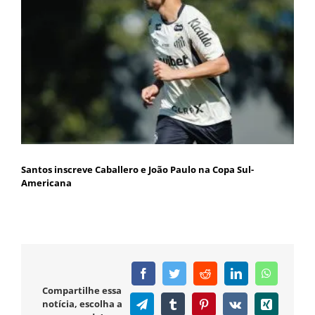
Santos inscreve Caballero e João Paulo na Copa Sul-
Americana
Facebook
Twitter
Reddit
LinkedIn
WhatsAp
Compartilhe essa
notícia, escolha a
Telegram
Tumblr
Pinterest
Vk
Xing