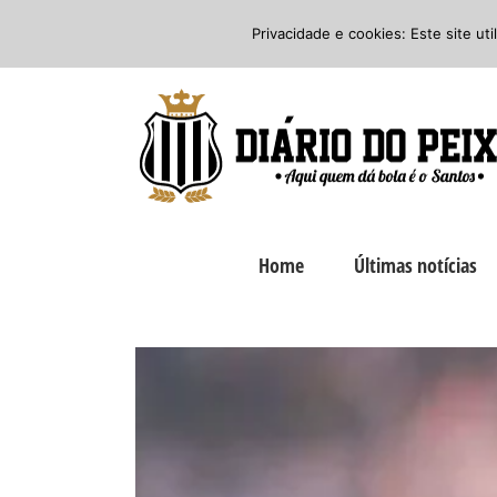
Ir
Twitter
Facebook
Instagram
Privacidade e cookies: Este site ut
para
o
conteúdo
Home
Últimas notícias