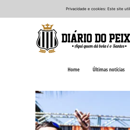
Ir
Twitter
Facebook
Instagram
Privacidade e cookies: Este site ut
para
o
conteúdo
Home
Últimas notícias