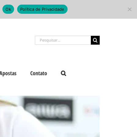
Ok
Política de Privacidade
Buscar
resultados
para:
Apostas
Contato