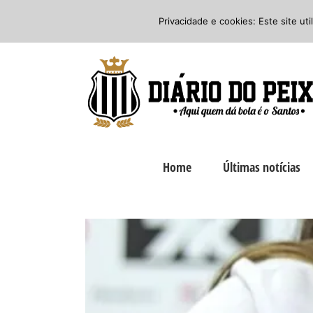
Ir
Twitter
Facebook
Instagram
Privacidade e cookies: Este site ut
para
o
conteúdo
Home
Últimas notícias