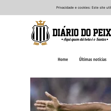
Ir
Twitter
Facebook
Instagram
Privacidade e cookies: Este site ut
para
o
conteúdo
Home
Últimas notícias