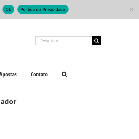
Ok
Política de Privacidade
Buscar
resultados
para:
Apostas
Contato
nador