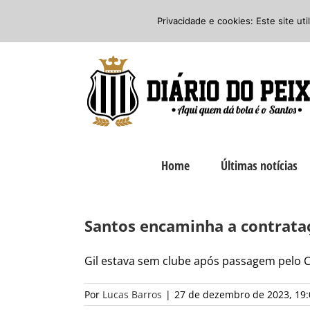
Ir
Twitter
Facebook
Instagram
Privacidade e cookies: Este site ut
para
o
conteúdo
Home
Últimas notícias
Santos encaminha a contrataç
Gil estava sem clube após passagem pelo Cor
Por
Lucas Barros
|
27 de dezembro de 2023, 19: