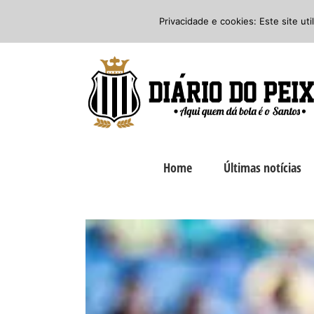
Ir
Twitter
Facebook
Instagram
Privacidade e cookies: Este site ut
para
o
conteúdo
Home
Últimas notícias