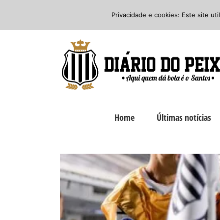
Ir
Twitter
Facebook
Instagram
Privacidade e cookies: Este site ut
para
o
conteúdo
Home
Últimas notícias