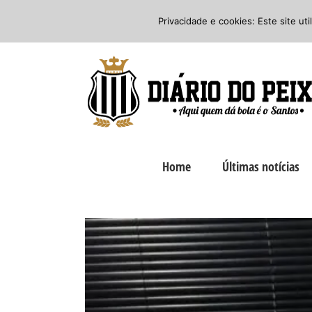
Ir
Twitter
Facebook
Instagram
Privacidade e cookies: Este site ut
para
o
conteúdo
Home
Últimas notícias