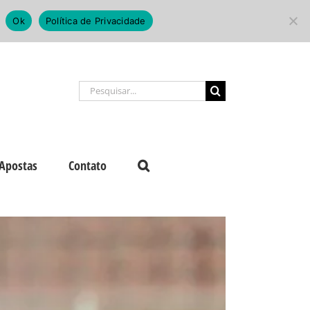
Ok
Política de Privacidade
Buscar
resultados
para:
Apostas
Contato