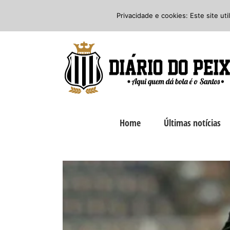
Ir
Twitter
Facebook
Instagram
Privacidade e cookies: Este site ut
para
o
conteúdo
Home
Últimas notícias