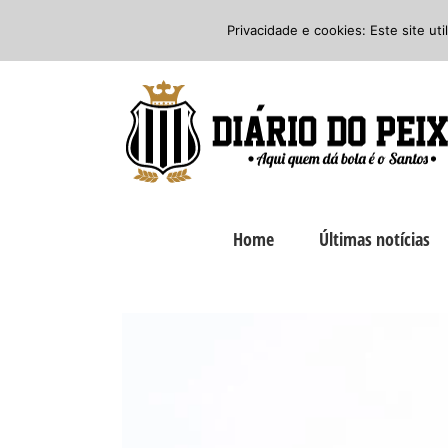
Ir
Twitter
Facebook
Instagram
Privacidade e cookies: Este site ut
para
o
conteúdo
Home
Últimas notícias