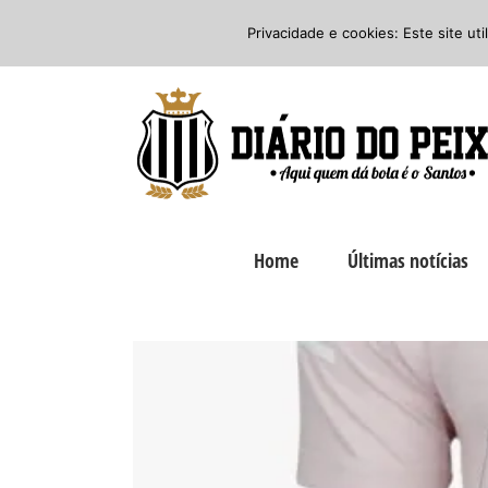
Ir
Twitter
Facebook
Instagram
Privacidade e cookies: Este site ut
para
o
conteúdo
Home
Últimas notícias