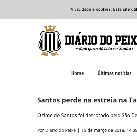
Ir
Twitter
Facebook
Instagram
Privacidade e cookies: Este site ut
para
o
conteúdo
Home
Últimas notícias
Santos perde na estreia na T
O time do Santos foi derrotado pelo São Ber
Por
Diário do Peixe
|
15 de março de 2018, 14:3