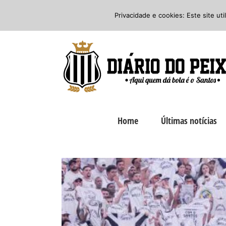
Ir
Twitter
Facebook
Instagram
Privacidade e cookies: Este site ut
para
o
conteúdo
Home
Últimas notícias