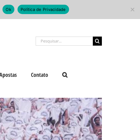
Ok
Política de Privacidade
Buscar
resultados
para:
Apostas
Contato