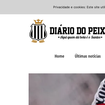
Ir
Twitter
Facebook
Instagram
Privacidade e cookies: Este site ut
para
o
conteúdo
Home
Últimas notícias