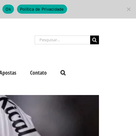
Ok
Política de Privacidade
Buscar
resultados
para:
Apostas
Contato