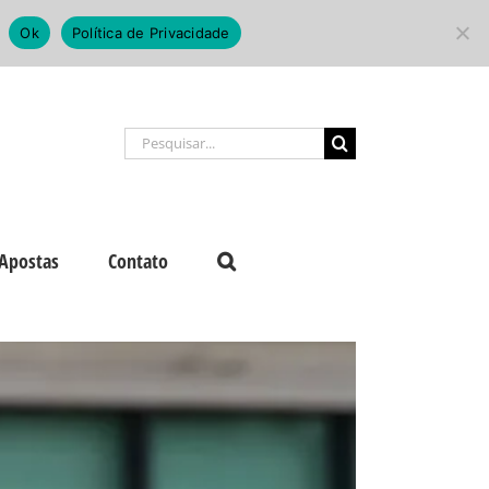
Ok
Política de Privacidade
Buscar
resultados
para:
Apostas
Contato