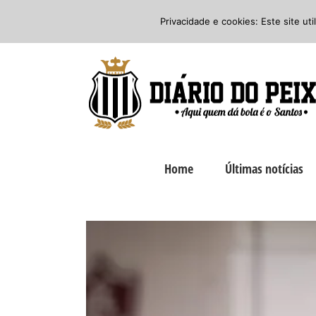
Ir
Twitter
Facebook
Instagram
Privacidade e cookies: Este site ut
para
o
conteúdo
Home
Últimas notícias