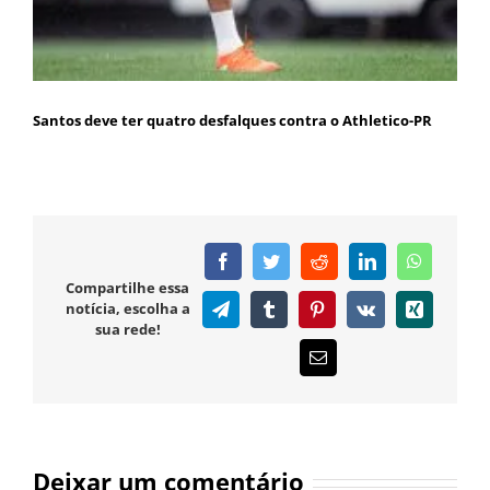
Santos deve ter quatro desfalques contra o Athletico-PR
Facebook
Twitter
Reddit
LinkedIn
WhatsAp
Compartilhe essa
notícia, escolha a
Telegram
Tumblr
Pinterest
Vk
Xing
sua rede!
E-
mail
Deixar um comentário