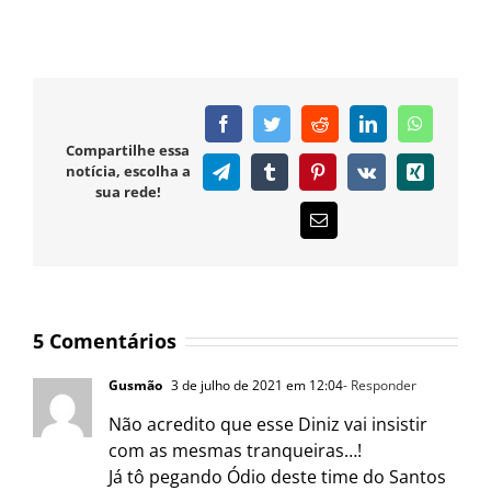
Facebook
Twitter
Reddit
LinkedIn
WhatsAp
Compartilhe essa
notícia, escolha a
Telegram
Tumblr
Pinterest
Vk
Xing
sua rede!
E-
mail
5 Comentários
Gusmão
3 de julho de 2021 em 12:04
- Responder
Não acredito que esse Diniz vai insistir
com as mesmas tranqueiras…!
Já tô pegando Ódio deste time do Santos