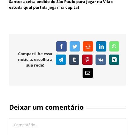
Santos aceita pedido do São Paulo para jogar na Vila e
estuda qual partida jogar na capital
Facebook
Twitter
Reddit
LinkedIn
WhatsAp
Compartilhe essa
notícia, escolha a
Telegram
Tumblr
Pinterest
Vk
Xing
sua rede!
E-
mail
Deixar um comentário
Comentário