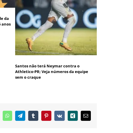
de da
5 anos
Santos não terá Neymar contra o
Athletico-PR; Veja números da equipe
sem o craque
inkedIn
WhatsApp
Telegram
Tumblr
Pinterest
Vk
Xing
E-
mail