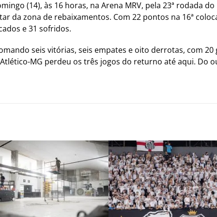
mingo (14), às 16 horas, na Arena MRV, pela 23ª rodada do B
star da zona de rebaixamentos. Com 22 pontos na 16ª coloca
ados e 31 sofridos.
omando seis vitórias, seis empates e oito derrotas, com 20
tlético-MG perdeu os três jogos do returno até aqui. Do ou