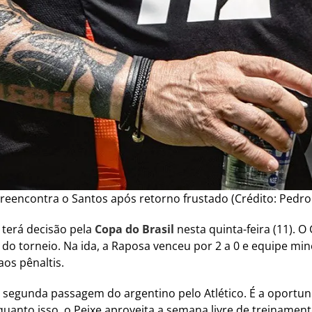
reencontra o Santos após retorno frustado (Crédito: Pedro
G terá decisão pela
Copa do Brasil
nesta quinta-feira (11). O
l do torneio. Na ida, a Raposa venceu por 2 a 0 e equipe min
aos pênaltis.
a segunda passagem do argentino pelo Atlético. É a oportun
uanto isso, o Peixe aproveita a semana livre de treinamen