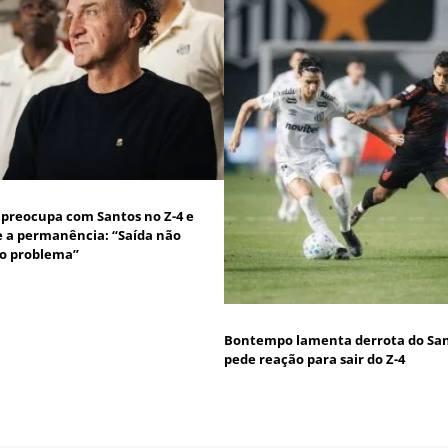
 preocupa com Santos no Z-4 e
 a permanência: “Saída não
 o problema”
Bontempo lamenta derrota do San
pede reação para sair do Z-4