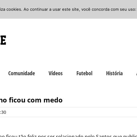
iliza cookies. Ao continuar a usar este site, você concorda com seu uso:
Comunidade
Vídeos
Futebol
História
eno ficou com medo
:30
no ficou tão feliz por ser relacionado pelo Santos que publ