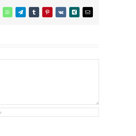
inkedIn
WhatsApp
Telegram
Tumblr
Pinterest
Vk
Xing
E-
mail