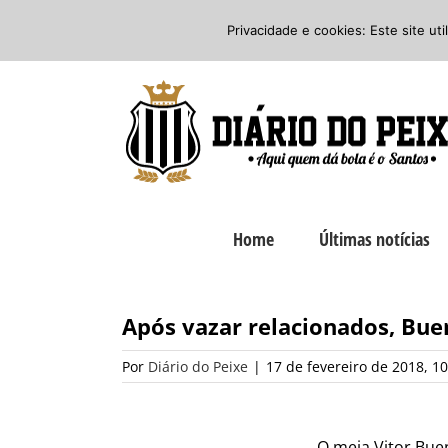
Ir
Twitter
Facebook
Instagram
Privacidade e cookies: Este site ut
para
o
conteúdo
Home
Últimas notícias
Após vazar relacionados, Bu
Por
Diário do Peixe
|
17 de fevereiro de 2018, 10
O meia Vitor Bue