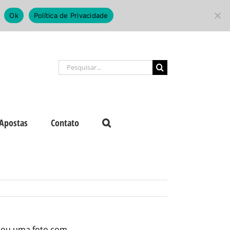
Ok
Política de Privacidade
Buscar
resultados
para:
Apostas
Contato
icou uma foto com