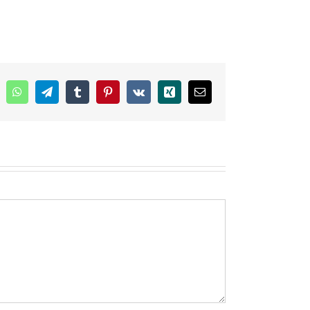
inkedIn
WhatsApp
Telegram
Tumblr
Pinterest
Vk
Xing
E-
mail