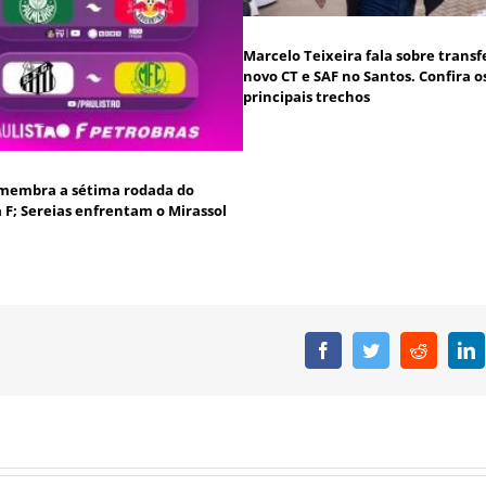
Marcelo Teixeira fala sobre transf
novo CT e SAF no Santos. Confira o
principais trechos
membra a sétima rodada do
a F; Sereias enfrentam o Mirassol
Facebook
Twitter
Reddit
L