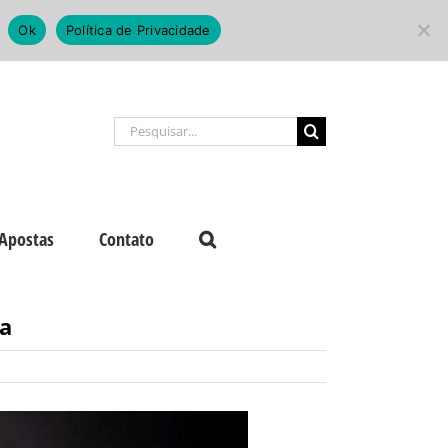
Ok
Política de Privacidade
Buscar
resultados
para:
Apostas
Contato
ga