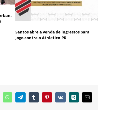
erban,
s
Santos abre a venda de ingressos para
jogo contra o Athletico-PR
inkedIn
WhatsApp
Telegram
Tumblr
Pinterest
Vk
Xing
E-
mail