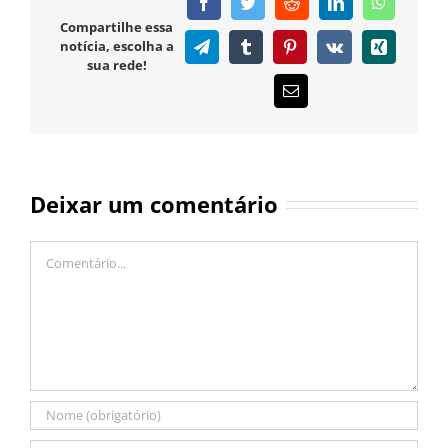
Facebook
Twitter
Reddit
LinkedIn
WhatsAp
Compartilhe essa
notícia, escolha a
Telegram
Tumblr
Pinterest
Vk
Xing
sua rede!
E-
mail
Deixar um comentário
Comentário