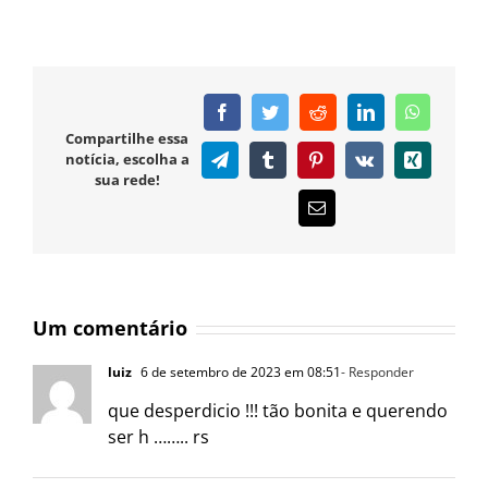
Facebook
Twitter
Reddit
LinkedIn
WhatsAp
Compartilhe essa
notícia, escolha a
Telegram
Tumblr
Pinterest
Vk
Xing
sua rede!
E-
mail
Um comentário
luiz
6 de setembro de 2023 em 08:51
- Responder
que desperdicio !!! tão bonita e querendo
ser h …….. rs