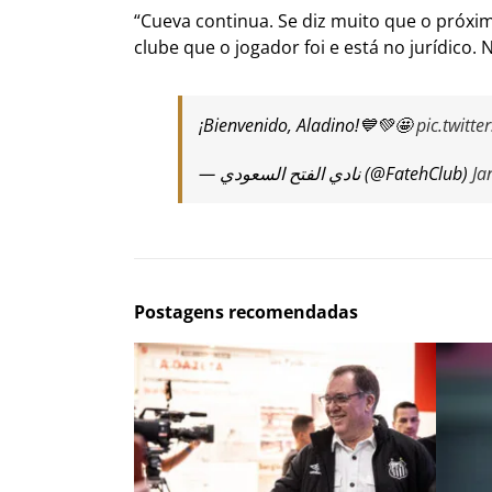
“Cueva continua. Se diz muito que o próxi
clube que o jogador foi e está no jurídico. 
¡Bienvenido, Aladino!💙💚🤩
pic.twit
— نادي الفتح السعودي (@FatehClub)
Ja
Postagens recomendadas