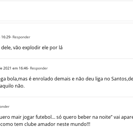
 16:29
- Responder
ele, vão explodir ele por lá
de 2021 em 16:46
- Responder
joga bola,mas é enrolado demais e não deu liga no Santos,de
aquilo não.
ponder
uero mair jogar futebol… só quero beber na noite” vai apar
vel como tem clube amador neste mundo!!!