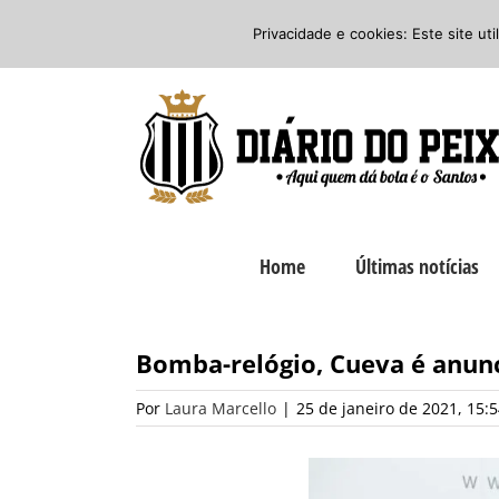
Ir
Twitter
Facebook
Instagram
Privacidade e cookies: Este site ut
para
o
conteúdo
Home
Últimas notícias
Bomba-relógio, Cueva é anunc
Por
Laura Marcello
|
25 de janeiro de 2021, 15: