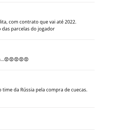
dita, com contrato que vai até 2022.
o das parcelas do jogador
va…😡😡😡😡😡
o time da Rússia pela compra de cuecas.