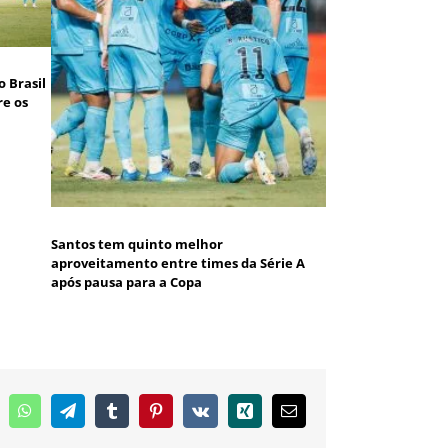
 Brasil
re os
Santos tem quinto melhor
aproveitamento entre times da Série A
após pausa para a Copa
inkedIn
WhatsApp
Telegram
Tumblr
Pinterest
Vk
Xing
E-
mail