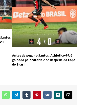
o Santos
sil
Antes de pegar o Santos, Athletico-PR é
goleado pelo Vitória e se despede da Copa
do Brasil
inkedIn
WhatsApp
Telegram
Tumblr
Pinterest
Vk
Xing
E-
mail