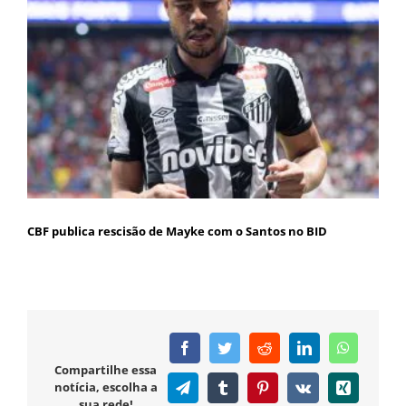
CBF publica rescisão de Mayke com o Santos no BID
Facebook
Twitter
Reddit
LinkedIn
WhatsAp
Compartilhe essa
notícia, escolha a
Telegram
Tumblr
Pinterest
Vk
Xing
sua rede!