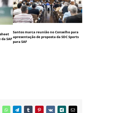
Santos marca reunião no Conselho para
 sheet
apresentação de proposta da SDC Sports
e da SAF
para SAF
inkedIn
WhatsApp
Telegram
Tumblr
Pinterest
Vk
Xing
E-