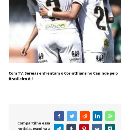
Com TV, Sereias enfrentam o Corinthians no Canindé pelo
Brasileiro A-1
Facebook
Twitter
Reddit
LinkedIn
WhatsAp
Compartilhe essa
notícia, escolha a
Telegram
Tumblr
Pinterest
Vk
Xing