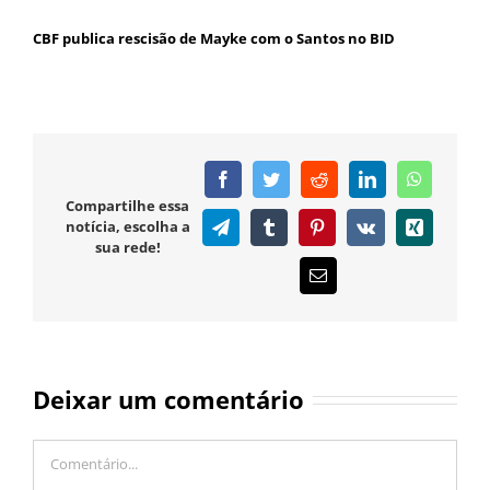
CBF publica rescisão de Mayke com o Santos no BID
Facebook
Twitter
Reddit
LinkedIn
WhatsAp
Compartilhe essa
notícia, escolha a
Telegram
Tumblr
Pinterest
Vk
Xing
sua rede!
E-
mail
Deixar um comentário
Comentário