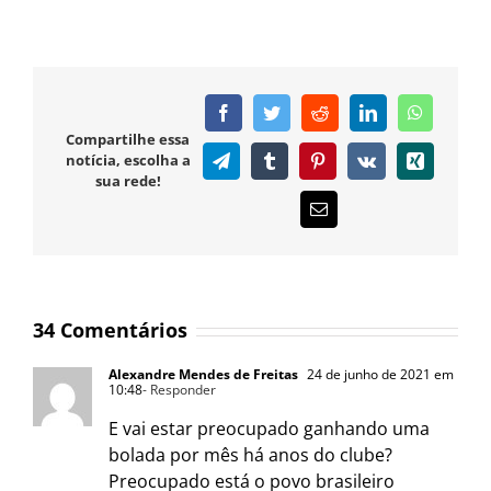
Facebook
Twitter
Reddit
LinkedIn
WhatsAp
Compartilhe essa
notícia, escolha a
Telegram
Tumblr
Pinterest
Vk
Xing
sua rede!
E-
mail
34 Comentários
Alexandre Mendes de Freitas
24 de junho de 2021 em
10:48
- Responder
E vai estar preocupado ganhando uma
bolada por mês há anos do clube?
Preocupado está o povo brasileiro