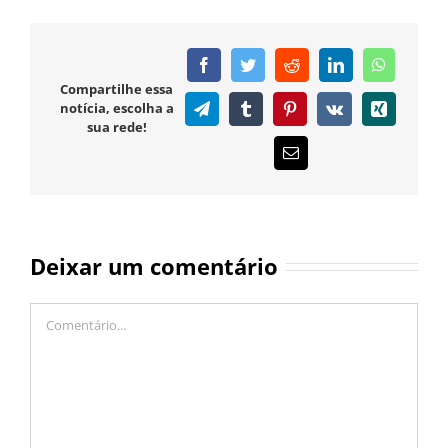
Facebook
Twitter
Reddit
LinkedIn
WhatsAp
Compartilhe essa
notícia, escolha a
Telegram
Tumblr
Pinterest
Vk
Xing
sua rede!
E-
mail
Deixar um comentário
Comentário