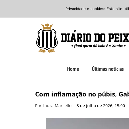
Ir
Twitter
Facebook
Instagram
Privacidade e cookies: Este site ut
para
o
conteúdo
Home
Últimas notícias
Com inflamação no púbis, Ga
Por
Laura Marcello
|
3 de julho de 2026, 15:00