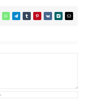
inkedIn
WhatsApp
Telegram
Tumblr
Pinterest
Vk
Xing
E-
mail