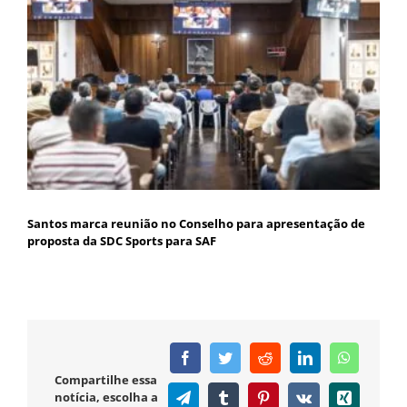
Santos marca reunião no Conselho para apresentação de
proposta da SDC Sports para SAF
Facebook
Twitter
Reddit
LinkedIn
WhatsAp
Compartilhe essa
notícia, escolha a
Telegram
Tumblr
Pinterest
Vk
Xing