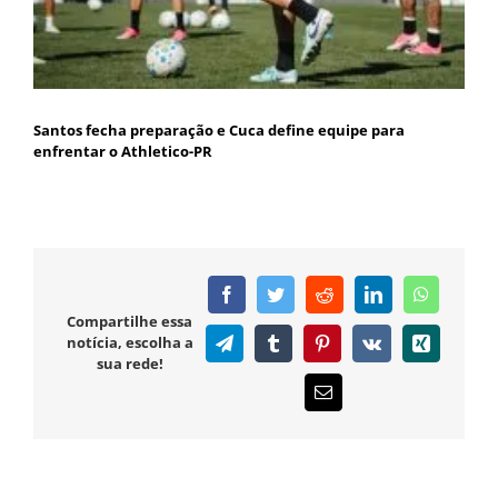
Santos fecha preparação e Cuca define equipe para
enfrentar o Athletico-PR
Facebook
Twitter
Reddit
LinkedIn
WhatsAp
Compartilhe essa
notícia, escolha a
Telegram
Tumblr
Pinterest
Vk
Xing
sua rede!
E-
mail