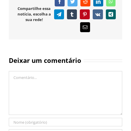
Facebook
Twitter
Reddit
LinkedIn
WhatsAp
Compartilhe essa
notícia, escolha a
Telegram
Tumblr
Pinterest
Vk
Xing
sua rede!
E-
mail
Deixar um comentário
Comentário