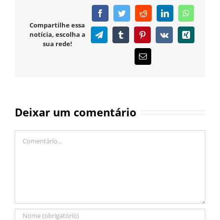
Facebook
Twitter
Reddit
LinkedIn
WhatsAp
Compartilhe essa
notícia, escolha a
Telegram
Tumblr
Pinterest
Vk
Xing
sua rede!
E-
mail
Deixar um comentário
Comentário