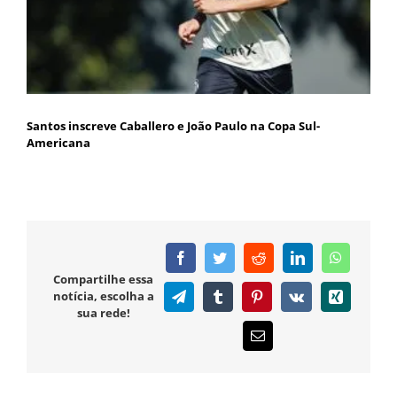
Santos inscreve Caballero e João Paulo na Copa Sul-
Americana
Facebook
Twitter
Reddit
LinkedIn
WhatsAp
Compartilhe essa
notícia, escolha a
Telegram
Tumblr
Pinterest
Vk
Xing
sua rede!
E-
mail