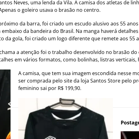
ntos Neves, uma lenda da Vila. A camisa dos atletas de li
Apenas o goleiro usava o brasão no centro.
 próximo da barra, foi criado um escudo alusivo aos 55 ano
á embaixo da bandeira do Brasil. Na manga haverá detalhes 
rto da gola, foi criado um logo diferente que remete aos 55 
chama a atenção foi o trabalho desenvolvido no brasão do 
alhes em vários formatos, como bolinhas, listras verticais, 
A camisa, que tem sua imagem escondida nesse mom
ser comprada pelo site da loja Santos Store pelo p
feminino sai por R$ 199,90.
Postag