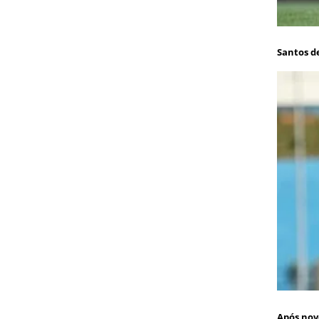
Santos d
Após nov