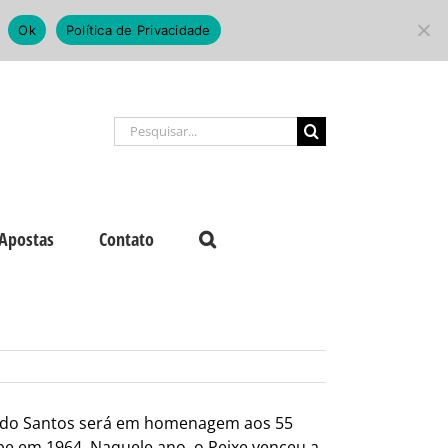
Ok
Política de Privacidade
Buscar
resultados
para:
Apostas
Contato
0 do Santos será em homenagem aos 55
be em 1964. Naquele ano, o Peixe venceu a