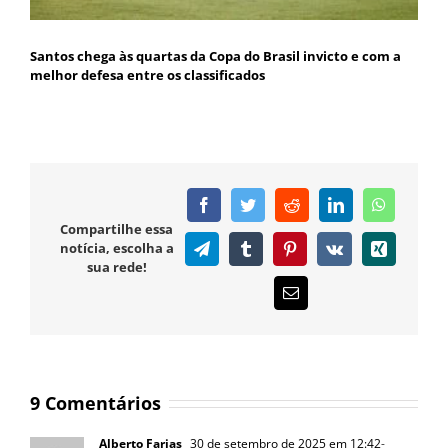
Santos chega às quartas da Copa do Brasil invicto e com a
melhor defesa entre os classificados
Facebook
Twitter
Reddit
LinkedIn
WhatsAp
Compartilhe essa
notícia, escolha a
Telegram
Tumblr
Pinterest
Vk
Xing
sua rede!
E-
mail
9 Comentários
Alberto Farias
30 de setembro de 2025 em 12:42
-