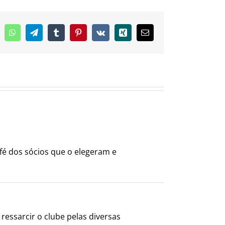
inkedIn
WhatsApp
Telegram
Tumblr
Pinterest
Vk
Xing
E-
mail
fé dos sócios que o elegeram e
ressarcir o clube pelas diversas