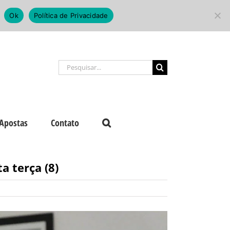
Ok
Política de Privacidade
Buscar
resultados
para:
Apostas
Contato
a terça (8)