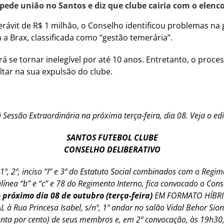
 pede união no Santos e diz que clube cairia com o elenc
ávit de R$ 1 milhão, o Conselho identificou problemas na 
 a Brax, classificada como “gestão temerária”.
á se tornar inelegível por até 10 anos. Entretanto, o pro
ultar na sua expulsão do clube.
 Sessão Extraordinária na próxima terça-feira, dia 08. Veja o ed
SANTOS FUTEBOL CLUBE
CONSELHO DELIBERATIVO
 1º, 2º, inciso “I” e 3º do Estatuto Social combinados com o Regim
, 74, alínea “b” e “c” e 78 do Regimento Interno, fica convocado o Co
 próximo dia 08 de outubro (terça-feira)
EM FORMATO HÍBRIDO
à Rua Princesa Isabel, s/nº, 1º andar no salão Vidal Behor Sio
ta por cento) de seus membros e, em 2ª convocação, às 19h30, 