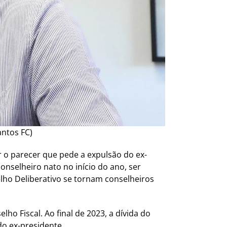
antos FC)
ar o parecer que pede a expulsão do ex-
onselheiro nato no início do ano, ser
ho Deliberativo se tornam conselheiros
ho Fiscal. Ao final de 2023, a dívida do
do ex-presidente.