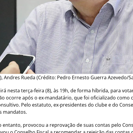
3), Andres Rueda (Crédito: Pedro Ernesto Guerra Azevedo/S
rá nesta terça-feira (8), às 19h, de forma híbrida, para vot
o ocorre após o ex-mandatário, que foi oficializado como c
tivo. Pelo estatuto, ex-presidentes do clube e do Consel
s mandatos.
o entanto, provocou a reprovação de suas contas pelo Consel
vou o Conselho Fiscal a recomendar a rejeição das contas 