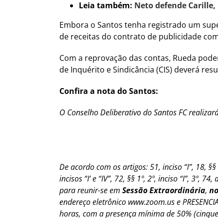
Leia também:
Neto defende Carille,
Embora o Santos tenha registrado um super
de receitas do contrato de publicidade com
Com a reprovação das contas, Rueda poder
de Inquérito e Sindicância (CIS) deverá res
Confira a nota do Santos:
O Conselho Deliberativo do Santos FC realizará
De acordo com os artigos: 51, inciso “I”, 18, §§
incisos “I’ e “IV”, 72, §§ 1º, 2º, inciso “I”, 3º
para reunir-se em
Sessão Extraordinária
,
no
endereço eletrônico www.zoom.us e PRESENCIAL 
horas, com a presença mínima de 50% (cinquen