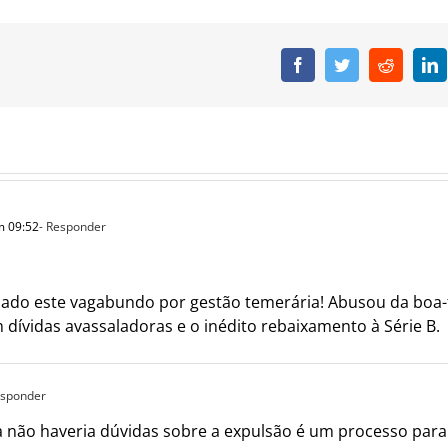
Facebook
Twitter
Reddit
L
m 09:52
- Responder
ssado este vagabundo por gestão temerária! Abusou da boa-
dívidas avassaladoras e o inédito rebaixamento à Série B.
esponder
a não haveria dúvidas sobre a expulsão é um processo para 