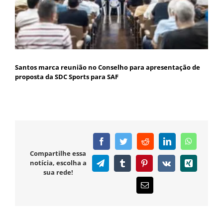
Santos marca reunião no Conselho para apresentação de
proposta da SDC Sports para SAF
Facebook
Twitter
Reddit
LinkedIn
WhatsAp
Compartilhe essa
notícia, escolha a
Telegram
Tumblr
Pinterest
Vk
Xing
sua rede!
E-
mail