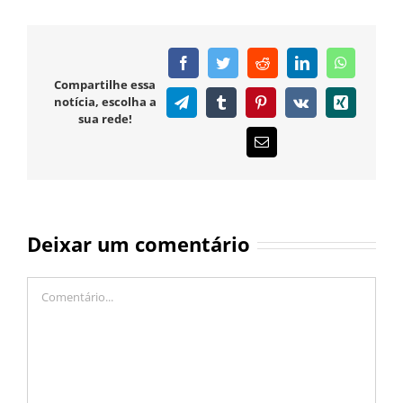
Facebook
Twitter
Reddit
LinkedIn
WhatsAp
Compartilhe essa
notícia, escolha a
Telegram
Tumblr
Pinterest
Vk
Xing
sua rede!
E-
mail
Deixar um comentário
Comentário