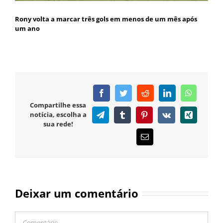
Rony volta a marcar três gols em menos de um mês após
um ano
Facebook
Twitter
Reddit
LinkedIn
WhatsAp
Compartilhe essa
notícia, escolha a
Telegram
Tumblr
Pinterest
Vk
Xing
sua rede!
E-
mail
Deixar um comentário
Comentário