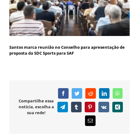
Santos marca reunião no Conselho para apresentação de
proposta da SDC Sports para SAF
Facebook
Twitter
Reddit
LinkedIn
WhatsAp
Compartilhe essa
notícia, escolha a
Telegram
Tumblr
Pinterest
Vk
Xing
sua rede!
E-
mail